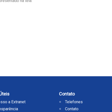
presentado na tela.
Úteis
Contato
sso a Extranet
Telefones
nsparência
Contato