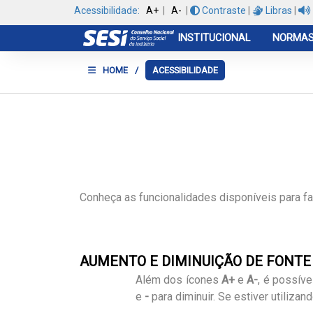
Acessibilidade:
A+
|
A-
|
Contraste
|
Libras
|
INSTITUCIONAL
NORMAS
HOME
/
ACESSIBILIDADE
Conheça as funcionalidades disponíveis para fac
AUMENTO E DIMINUIÇÃO DE FONTE
Além dos ícones
A+
e
A-
, é possív
e
-
para diminuir. Se estiver utiliza