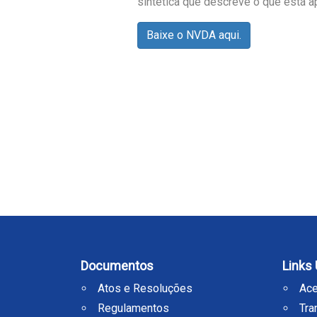
sintética que descreve o que está a
Baixe o NVDA aqui.
Voltar para o Menu Principal
Documentos
Links 
Atos e Resoluções
Ace
Regulamentos
Tra