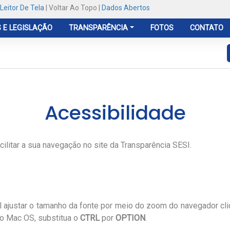
Leitor De Tela
|
Voltar Ao Topo
|
Dados Abertos
 E LEGISLAÇÃO
TRANSPARÊNCIA
FOTOS
CONTATO
Acessibilidade
ilitar a sua navegação no site da Transparência SESI.
el ajustar o tamanho da fonte por meio do zoom do navegador cl
ndo Mac OS, substitua o
CTRL
por
OPTION
.