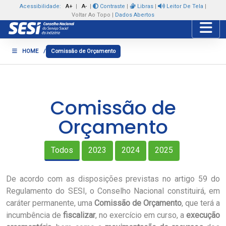
Acessibilidade:
A+
|
A-
|
Contraste
|
Libras
|
Leitor De Tela
|
Voltar Ao Topo
|
Dados Abertos
Toggle
HOME
/
Comissão de Orçamento
Comissão de
Orçamento
Todos
2023
2024
2025
De acordo com as disposições previstas no artigo 59 do
Regulamento do SESI, o Conselho Nacional constituirá, em
caráter permanente, uma
Comissão de Orçamento
, que terá a
incumbência de
fiscalizar
, no exercício em curso, a
execução