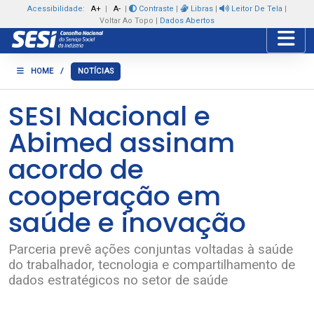
Acessibilidade:
A+
|
A-
|
Contraste
|
Libras
|
Leitor De Tela
|
Voltar Ao Topo
|
Dados Abertos
Toggle
HOME
/
NOTÍCIAS
SESI Nacional e
Abimed assinam
acordo de
cooperação em
saúde e inovação
Parceria prevê ações conjuntas voltadas à saúde
do trabalhador, tecnologia e compartilhamento de
dados estratégicos no setor de saúde