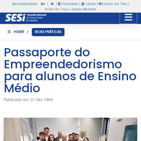
Acessibilidade:
A+
|
A-
|
Contraste
|
Libras
|
Leitor De Tela
|
Voltar Ao Topo
|
Dados Abertos
Toggle
HOME
/
BOAS PRÁTICAS
Passaporte do
Empreendedorismo
para alunos de Ensino
Médio
Publicado em:
31 dez 1969